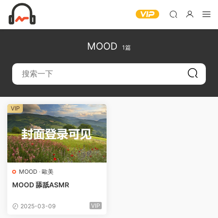
MOOD
1篇
VIP
MOOD
·
歐美
MOOD 舔舐ASMR
VIP
2025-03-09