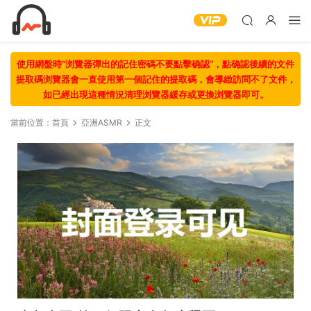
使用網盤時“浏覽器彈出的記住密碼不要點擊确認“，點确認後續的文件
提取碼浏覽器會一直使用第一個記住的提取碼，會導緻訪問不了文件，
如已經出現這種情況清理浏覽器緩存或更換浏覽器即可。
當前位置：
首頁
亞洲ASMR
正文