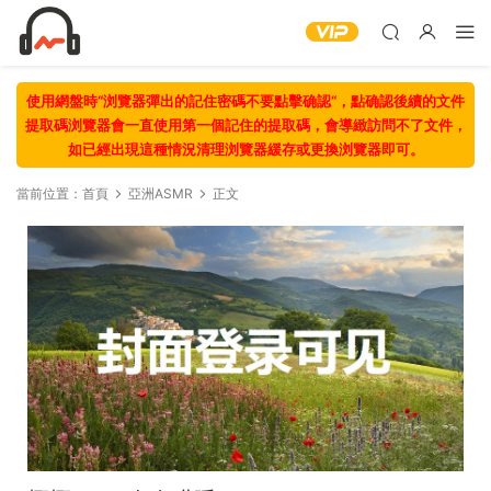
使用網盤時“浏覽器彈出的記住密碼不要點擊确認“，點确認後續的文件
提取碼浏覽器會一直使用第一個記住的提取碼，會導緻訪問不了文件，
如已經出現這種情況清理浏覽器緩存或更換浏覽器即可。
當前位置：
首頁
亞洲ASMR
正文