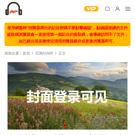
使用網盤時“浏覽器彈出的記住密碼不要點擊确認“，點确認後續的文件
提取碼浏覽器會一直使用第一個記住的提取碼，會導緻訪問不了文件，
如已經出現這種情況清理浏覽器緩存或更換浏覽器即可。
當前位置：
首頁
亞洲ASMR
正文