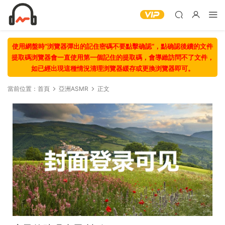
使用網盤時“浏覽器彈出的記住密碼不要點擊确認“，點确認後續的文件
提取碼浏覽器會一直使用第一個記住的提取碼，會導緻訪問不了文件，
如已經出現這種情況清理浏覽器緩存或更換浏覽器即可。
當前位置：
首頁
亞洲ASMR
正文