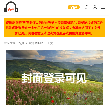
使用網盤時“浏覽器彈出的記住密碼不要點擊确認“，點确認後續的文件
提取碼浏覽器會一直使用第一個記住的提取碼，會導緻訪問不了文件，
如已經出現這種情況清理浏覽器緩存或更換浏覽器即可。
當前位置：
首頁
亞洲ASMR
正文