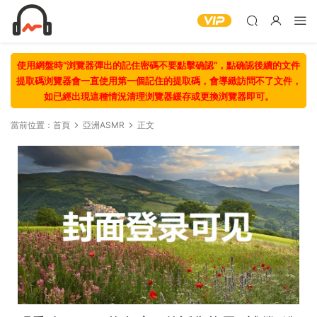
使用網盤時“浏覽器彈出的記住密碼不要點擊确認“，點确認後續的文件
提取碼浏覽器會一直使用第一個記住的提取碼，會導緻訪問不了文件，
如已經出現這種情況清理浏覽器緩存或更換浏覽器即可。
當前位置：
首頁
亞洲ASMR
正文