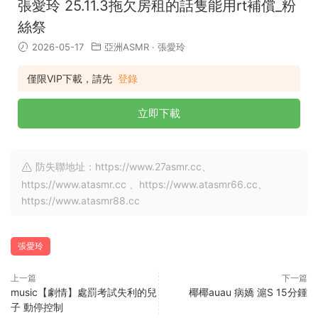
張愛玲 25.11.3拖欠房租的話隻能用rt補償_粉
絲祭
2026-05-17
亞洲ASMR
·
張愛玲
僅限VIP下載，請先
登錄
立即下載
防失聯地址：https://www.27asmr.cc、
https://www.atasmr.cc 、https://www.atasmr66.cc、
https://www.atasmr88.cc
張愛玲
上一篇
下一篇
music【劇情】處罰考試失利的兒
椰椰auau 病嬌 滬S 15分鍾
子 動停控制