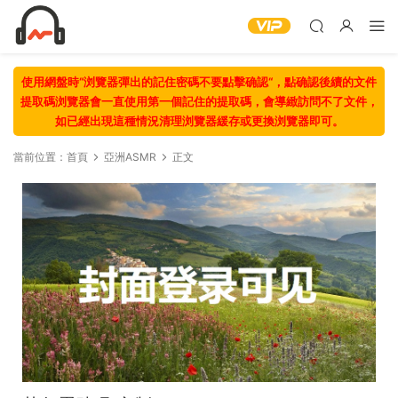
使用網盤時“浏覽器彈出的記住密碼不要點擊确認“，點确認後續的文件
提取碼浏覽器會一直使用第一個記住的提取碼，會導緻訪問不了文件，
如已經出現這種情況清理浏覽器緩存或更換浏覽器即可。
當前位置：
首頁
亞洲ASMR
正文