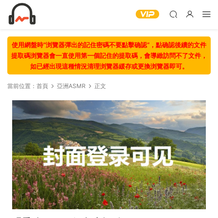
使用網盤時“浏覽器彈出的記住密碼不要點擊确認“，點确認後續的文件
提取碼浏覽器會一直使用第一個記住的提取碼，會導緻訪問不了文件，
如已經出現這種情況清理浏覽器緩存或更換浏覽器即可。
當前位置：
首頁
亞洲ASMR
正文