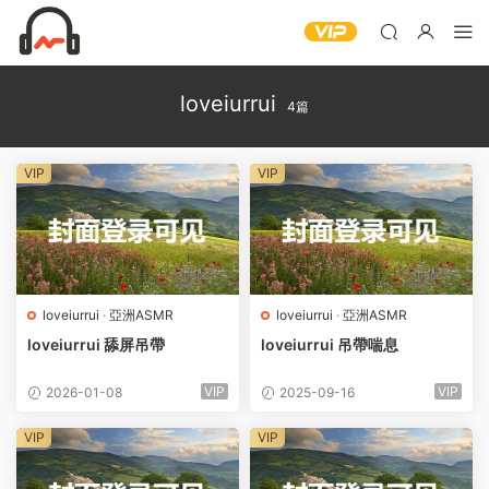
loveiurrui
4篇
VIP
VIP
loveiurrui
·
亞洲ASMR
loveiurrui
·
亞洲ASMR
loveiurrui 舔屏吊帶
loveiurrui 吊帶喘息
VIP
VIP
2026-01-08
2025-09-16
VIP
VIP