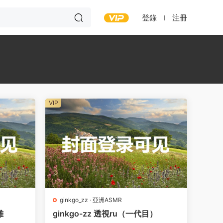
登錄
注冊
VIP
ginkgo_zz
·
亞洲ASMR
離
ginkgo-zz 透視ru（一代目）