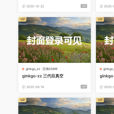
VIP
2025-10-22
2025-
VIP
VIP
ginkgo_zz
·
亞洲ASMR
ginkgo
ginkgo-zz 三代目真空
ginkg
VIP
2025-09-16
2025-
VIP
VIP