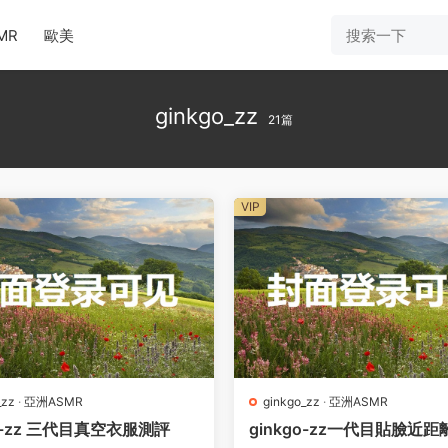
MR
歐美
ginkgo_zz
21篇
VIP
_zz
·
亞洲ASMR
ginkgo_zz
·
亞洲ASMR
go-zz 三代目真空衣服測評
ginkgo-zz一代目貼臉近距