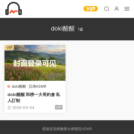
doki醒醒
1篇
VIP
doki醒醒
·
亞洲ASMR
doki醒醒 和榜一大哥約會 私
人訂制
VIP
2025-03-04
愛聽資源網彙聚全網優質ASMR