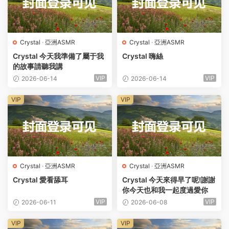
Crystal
·
亞洲ASMR
Crystal
·
亞洲ASMR
Crystal 今天我準備了屬于我
Crystal 嗨絲
的故事請聽我講
VIP
VIP
2026-06-14
2026-06-14
VIP
VIP
Crystal
·
亞洲ASMR
Crystal
·
亞洲ASMR
Crystal 愛看舔耳
Crystal 今天來得早了呢!謝謝
你今天也和我一起度過愛你
VIP
VIP
2026-06-11
2026-06-08
VIP
VIP