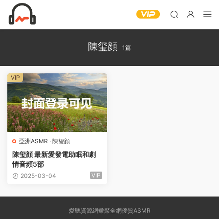
陳玺顔
1篇
VIP
亞洲ASMR
·
陳玺顔
陳玺顔 最新愛發電助眠和劇
情音頻5部
VIP
2025-03-04
愛聽資源網彙聚全網優質ASMR