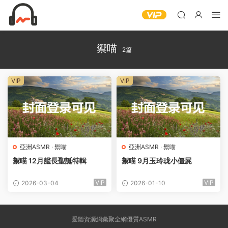
禦喵
2篇
VIP
VIP
亞洲ASMR
·
禦喵
亞洲ASMR
·
禦喵
禦喵 12月艦長聖誕特輯
禦喵 9月玉玲珑小僵屍
VIP
VIP
2026-03-04
2026-01-10
愛聽資源網彙聚全網優質ASMR