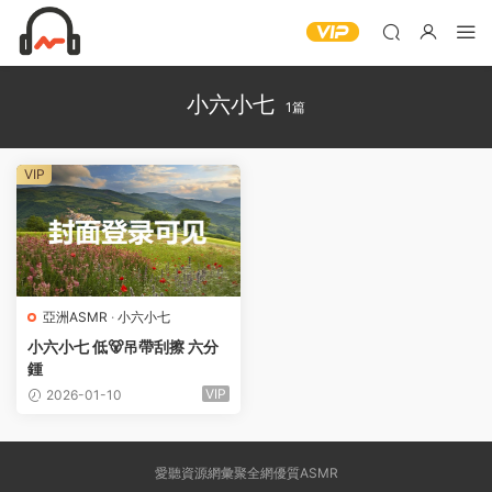
小六小七
1篇
VIP
亞洲ASMR
·
小六小七
小六小七 低🐻吊帶刮擦 六分
鍾
VIP
2026-01-10
愛聽資源網彙聚全網優質ASMR