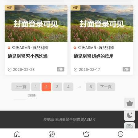
VIP
VIP
亞洲ASMR
·
婉兒别鬧
亞洲ASMR
·
婉兒别鬧
婉兒别鬧 幫小媽洗澡
婉兒别鬧 媽媽的按摩
VIP
VIP
2026-02-23
2026-02-17
上一頁
1
2
3
4
...
6
下一頁
跳轉
愛聽資源網彙聚全網優質ASMR