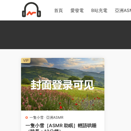
首頁
愛發電
B站充電
亞洲AS
VIP
一隻小雪
·
亞洲ASMR
一隻小雪［ASMR 助眠］輕語哄睡