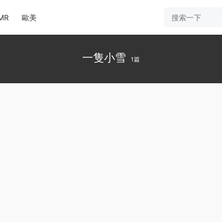
MR
歐美
一隻小雪
1篇