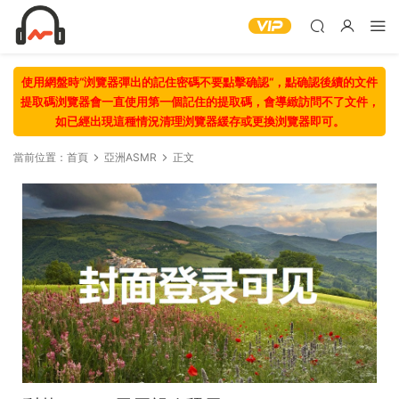
使用網盤時“浏覽器彈出的記住密碼不要點擊确認“，點确認後續的文件
提取碼浏覽器會一直使用第一個記住的提取碼，會導緻訪問不了文件，
如已經出現這種情況清理浏覽器緩存或更換浏覽器即可。
當前位置：
首頁
亞洲ASMR
正文