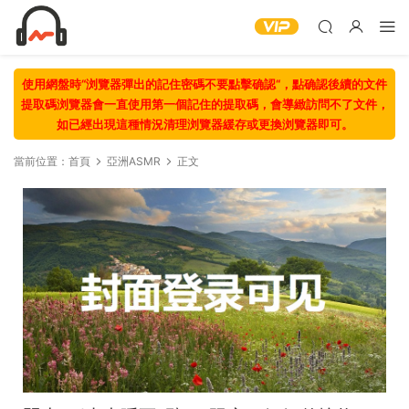
使用網盤時“浏覽器彈出的記住密碼不要點擊确認“，點确認後續的文件
提取碼浏覽器會一直使用第一個記住的提取碼，會導緻訪問不了文件，
如已經出現這種情況清理浏覽器緩存或更換浏覽器即可。
當前位置：
首頁
亞洲ASMR
正文