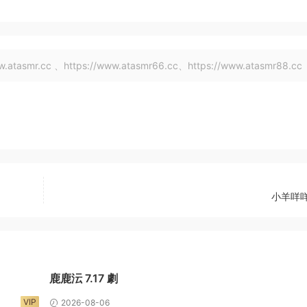
tasmr.cc 、https://www.atasmr66.cc、https://www.atasmr88.cc
小羊咩咩
鹿鹿沄 7.17 劇
VIP
2026-08-06