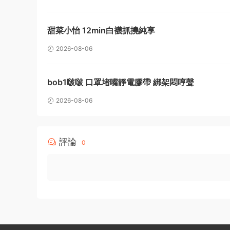
甜菜小怡 12min白襪抓撓純享
2026-08-06
bob1啵啵 口罩堵嘴靜電膠帶 綁架悶哼聲
2026-08-06
評論
0