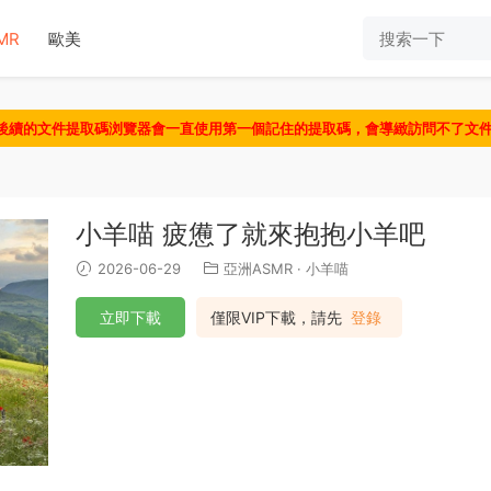
MR
歐美
認後續的文件提取碼浏覽器會一直使用第一個記住的提取碼，會導緻訪問不了文
小羊喵 疲憊了就來抱抱小羊吧
2026-06-29
亞洲ASMR
·
小羊喵
立即下載
僅限VIP下載，請先
登錄