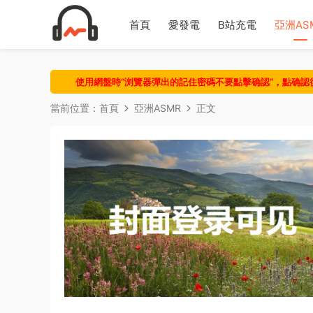
首頁
愛發電
B站充電
亞洲AS
使用網盤時“浏覽器彈出的記住密碼不要點擊确認“，點确
當前位置：
首頁
亞洲ASMR
正文