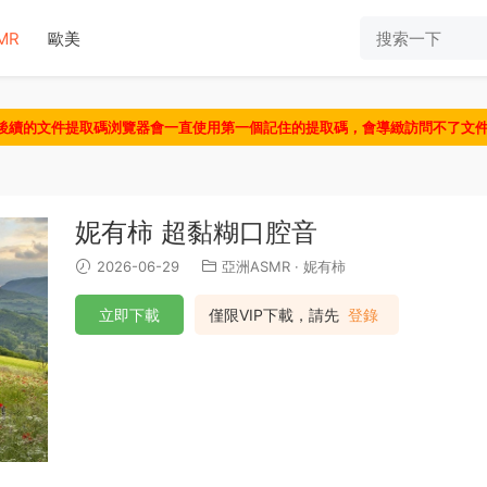
MR
歐美
認後續的文件提取碼浏覽器會一直使用第一個記住的提取碼，會導緻訪問不了文
妮有柿 超黏糊口腔音
2026-06-29
亞洲ASMR
·
妮有柿
立即下載
僅限VIP下載，請先
登錄