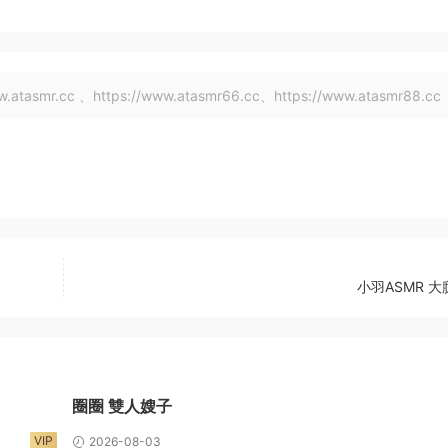
tasmr.cc 、https://www.atasmr66.cc、https://www.atasmr88.cc
小羽ASMR 
圈圈 雙人嫂子
VIP
2026-08-03