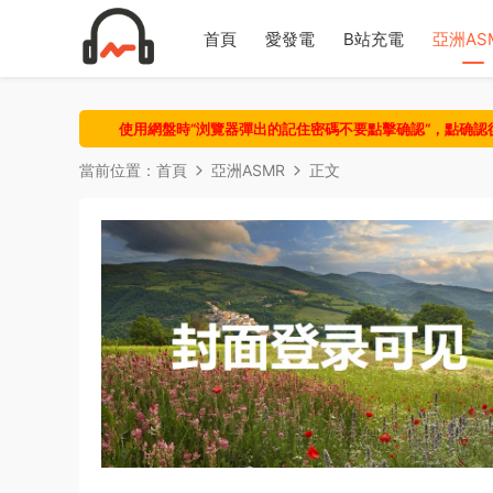
首頁
愛發電
B站充電
亞洲AS
使用網盤時“浏覽器彈出的記住密碼不要點擊确認“，點确
當前位置：
首頁
亞洲ASMR
正文