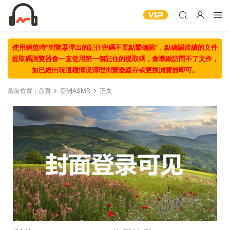
使用網盤時“浏覽器彈出的記住密碼不要點擊确認“，點确認後續的文件
提取碼浏覽器會一直使用第一個記住的提取碼，會導緻訪問不了文件，
如已經出現這種情況清理浏覽器緩存或更換浏覽器即可。
當前位置：
首頁
亞洲ASMR
正文