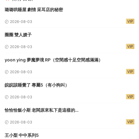
璐璐哄睡屋 劇情 采耳店的秘密
VIP
2026-08-03
圈圈 雙人嫂子
VIP
2026-08-03
yoon ying 夢魔夢境 RP（空間感十足空間感滿滿）
VIP
2026-08-03
皖皖該睡覺了 專屬5（有小狗叫）
VIP
2026-08-03
恰恰恰飯小斯 老闆原來私下是這樣的…
VIP
2026-08-03
王小梨 中中系列5