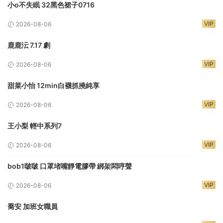
小o不失眠 32黑色裙子0716
VIP
2026-08-06
鹿鹿沄 7.17 劇
VIP
2026-08-06
甜菜小怡 12min白襪抓撓純享
VIP
2026-08-06
王小梨 輕中系列7
VIP
2026-08-06
bob1啵啵 口罩堵嘴靜電膠帶 綁架悶哼聲
VIP
2026-08-06
喬安 加班女職員