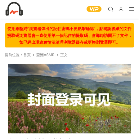
使用網盤時“浏覽器彈出的記住密碼不要點擊确認“，點确認後續的文件
提取碼浏覽器會一直使用第一個記住的提取碼，會導緻訪問不了文件，
如已經出現這種情況清理浏覽器緩存或更換浏覽器即可。
當前位置：
首頁
亞洲ASMR
正文