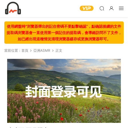
使用網盤時“浏覽器彈出的記住密碼不要點擊确認“，點确認後續的文件
提取碼浏覽器會一直使用第一個記住的提取碼，會導緻訪問不了文件，
如已經出現這種情況清理浏覽器緩存或更換浏覽器即可。
當前位置：
首頁
亞洲ASMR
正文