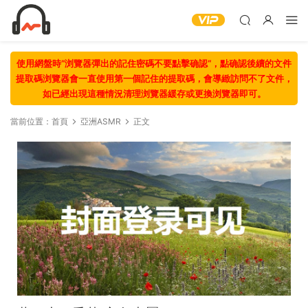
使用網盤時“浏覽器彈出的記住密碼不要點擊确認“，點确認後續的文件
提取碼浏覽器會一直使用第一個記住的提取碼，會導緻訪問不了文件，
如已經出現這種情況清理浏覽器緩存或更換浏覽器即可。
當前位置：
首頁
亞洲ASMR
正文