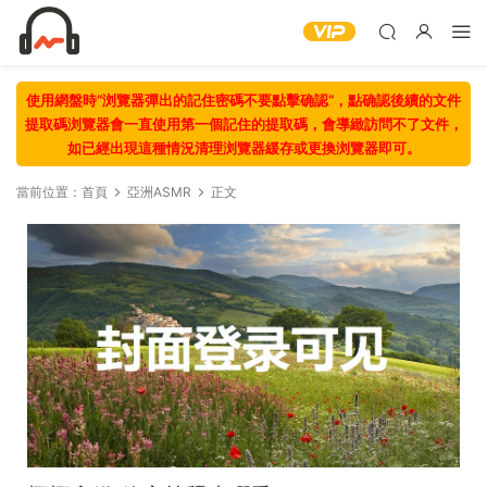
使用網盤時“浏覽器彈出的記住密碼不要點擊确認“，點确認後續的文件
提取碼浏覽器會一直使用第一個記住的提取碼，會導緻訪問不了文件，
如已經出現這種情況清理浏覽器緩存或更換浏覽器即可。
當前位置：
首頁
亞洲ASMR
正文