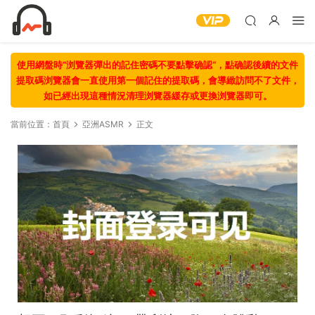
使用網盤時“浏覽器彈出的記住密碼不要點擊确認“，點确認後續的文件
提取碼浏覽器會一直使用第一個記住的提取碼，會導緻訪問不了文件，
如已經出現這種情況清理浏覽器緩存或更換浏覽器即可。
當前位置：
首頁
亞洲ASMR
正文