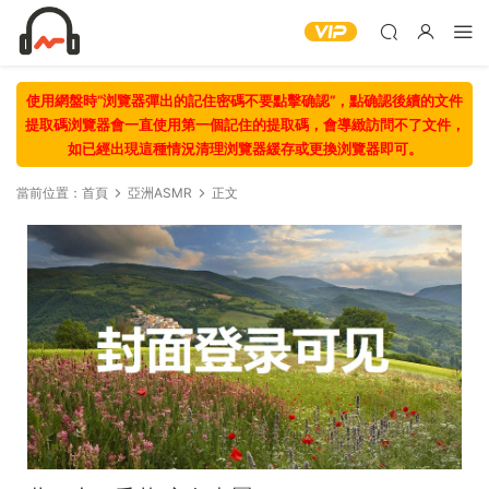
使用網盤時“浏覽器彈出的記住密碼不要點擊确認“，點确認後續的文件
提取碼浏覽器會一直使用第一個記住的提取碼，會導緻訪問不了文件，
如已經出現這種情況清理浏覽器緩存或更換浏覽器即可。
當前位置：
首頁
亞洲ASMR
正文