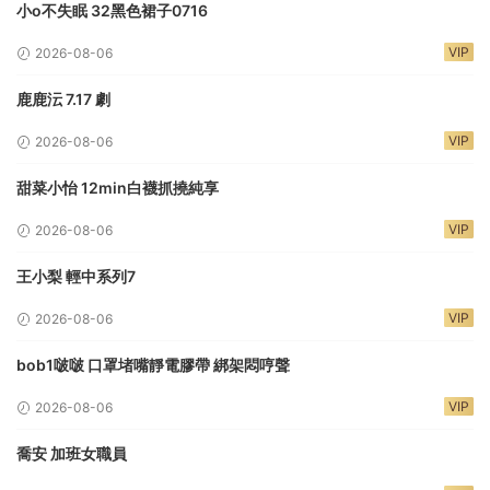
小o不失眠 32黑色裙子0716
VIP
2026-08-06
鹿鹿沄 7.17 劇
VIP
2026-08-06
甜菜小怡 12min白襪抓撓純享
VIP
2026-08-06
王小梨 輕中系列7
VIP
2026-08-06
bob1啵啵 口罩堵嘴靜電膠帶 綁架悶哼聲
VIP
2026-08-06
喬安 加班女職員