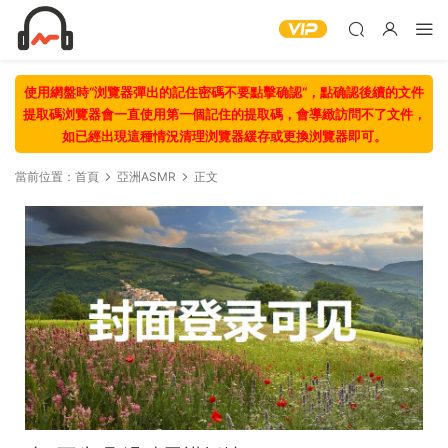
使用網盤時“浏覽器彈出的記住密碼不要點擊确認“，點确認後續的文件
提取碼浏覽器會一直使用第一個記住的提取碼，會導緻訪問不了文件，
如已經出現這種情況清理浏覽器緩存或更換浏覽器即可。
當前位置：
首頁
亞洲ASMR
正文