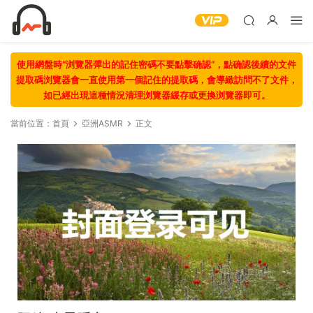
使用網盤時“浏覽器彈出的記住密碼不要點擊确認“，點确認後續的文件
提取碼浏覽器會一直使用第一個記住的提取碼，會導緻訪問不了文件，
如已經出現這種情況清理浏覽器緩存或更換浏覽器即可。
當前位置：
首頁
亞洲ASMR
正文