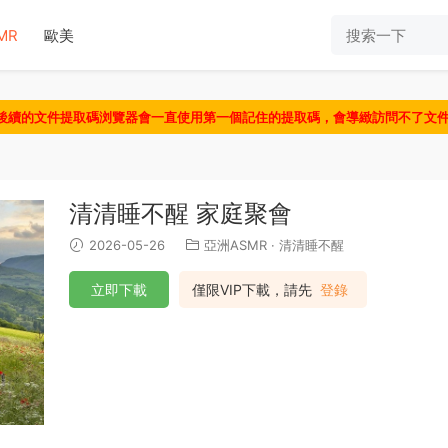
MR
歐美
認後續的文件提取碼浏覽器會一直使用第一個記住的提取碼，會導緻訪問不了文
清清睡不醒 家庭聚會
2026-05-26
亞洲ASMR
·
清清睡不醒
立即下載
僅限VIP下載，請先
登錄