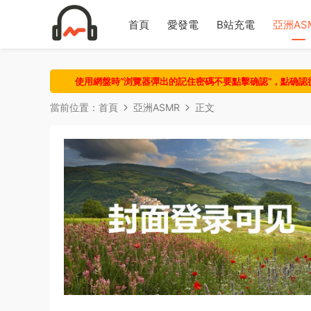
首頁
愛發電
B站充電
亞洲AS
使用網盤時“浏覽器彈出的記住密碼不要點擊确認“，點确
當前位置：
首頁
亞洲ASMR
正文