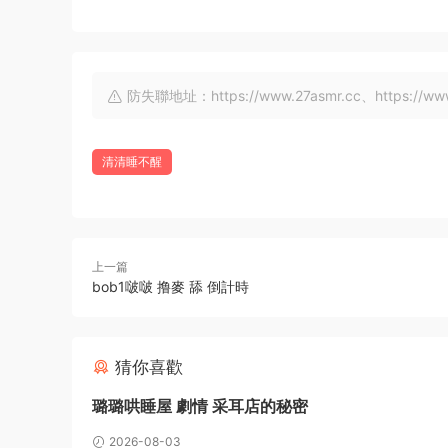
防失聯地址：https://www.27asmr.cc、https://www.a
清清睡不醒
上一篇
bob1啵啵 撸麥 舔 倒計時
猜你喜歡
璐璐哄睡屋 劇情 采耳店的秘密
2026-08-03