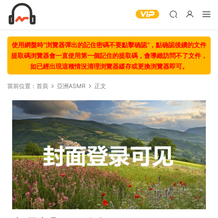
使用網盤時“浏覽器彈出的記住密碼不要點擊确認“，點确認後續的文件
提取碼浏覽器會一直使用第一個記住的提取碼，會導緻訪問不了文件，
如已經出現這種情況清理浏覽器緩存或更換浏覽器即可。
當前位置：
首頁
亞洲ASMR
正文