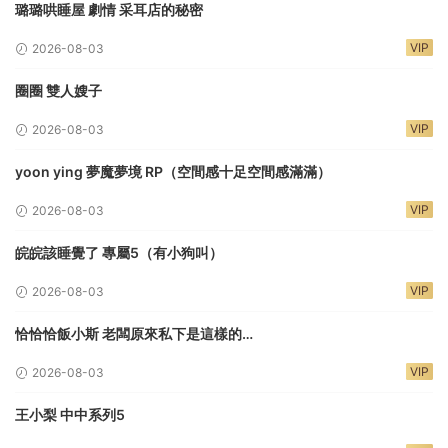
璐璐哄睡屋 劇情 采耳店的秘密
VIP
2026-08-03
圈圈 雙人嫂子
VIP
2026-08-03
yoon ying 夢魔夢境 RP（空間感十足空間感滿滿）
VIP
2026-08-03
皖皖該睡覺了 專屬5（有小狗叫）
VIP
2026-08-03
恰恰恰飯小斯 老闆原來私下是這樣的…
VIP
2026-08-03
王小梨 中中系列5