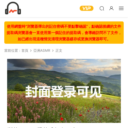
使用網盤時“浏覽器彈出的記住密碼不要點擊确認“，點确認後續的文件
提取碼浏覽器會一直使用第一個記住的提取碼，會導緻訪問不了文件，
如已經出現這種情況清理浏覽器緩存或更換浏覽器即可。
當前位置：
首頁
亞洲ASMR
正文