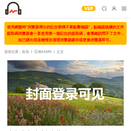
使用網盤時“浏覽器彈出的記住密碼不要點擊确認“，點确認後續的文件
提取碼浏覽器會一直使用第一個記住的提取碼，會導緻訪問不了文件，
如已經出現這種情況清理浏覽器緩存或更換浏覽器即可。
當前位置：
首頁
亞洲ASMR
正文