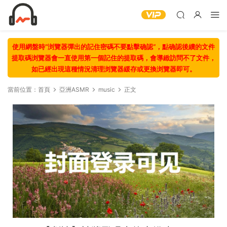
使用網盤時“浏覽器彈出的記住密碼不要點擊确認“，點确認後續的文件
提取碼浏覽器會一直使用第一個記住的提取碼，會導緻訪問不了文件，
如已經出現這種情況清理浏覽器緩存或更換浏覽器即可。
當前位置：
首頁
亞洲ASMR
music
正文