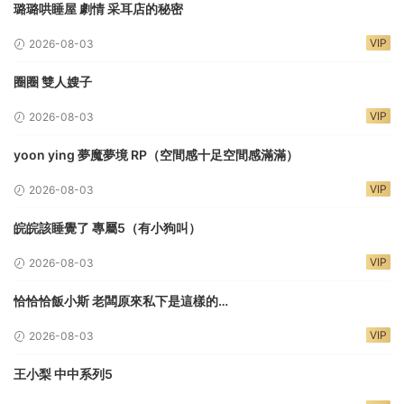
璐璐哄睡屋 劇情 采耳店的秘密
VIP
2026-08-03
圈圈 雙人嫂子
VIP
2026-08-03
yoon ying 夢魔夢境 RP（空間感十足空間感滿滿）
VIP
2026-08-03
皖皖該睡覺了 專屬5（有小狗叫）
VIP
2026-08-03
恰恰恰飯小斯 老闆原來私下是這樣的…
VIP
2026-08-03
王小梨 中中系列5