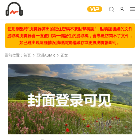
使用網盤時“浏覽器彈出的記住密碼不要點擊确認“，點确認後續的文件
提取碼浏覽器會一直使用第一個記住的提取碼，會導緻訪問不了文件，
如已經出現這種情況清理浏覽器緩存或更換浏覽器即可。
當前位置：
首頁
亞洲ASMR
正文