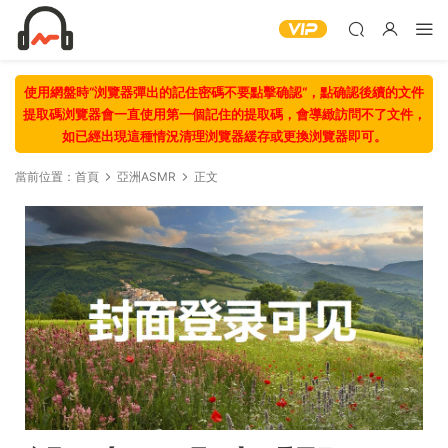
使用網盤時“浏覽器彈出的記住密碼不要點擊确認“，點确認後續的文件
提取碼浏覽器會一直使用第一個記住的提取碼，會導緻訪問不了文件，
如已經出現這種情況清理浏覽器緩存或更換浏覽器即可。
當前位置：
首頁
亞洲ASMR
正文