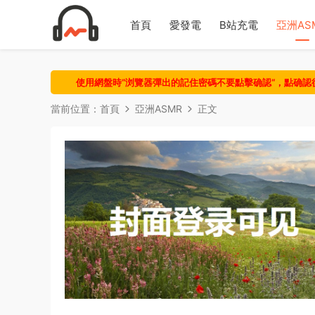
首頁
愛發電
B站充電
亞洲AS
使用網盤時“浏覽器彈出的記住密碼不要點擊确認“，點确
當前位置：
首頁
亞洲ASMR
正文