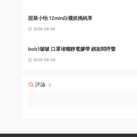
甜菜小怡 12min白襪抓撓純享
2026-08-06
bob1啵啵 口罩堵嘴靜電膠帶 綁架悶哼聲
2026-08-06
評論
0