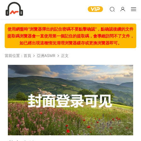
使用網盤時“浏覽器彈出的記住密碼不要點擊确認“，點确認後續的文件
提取碼浏覽器會一直使用第一個記住的提取碼，會導緻訪問不了文件，
如已經出現這種情況清理浏覽器緩存或更換浏覽器即可。
當前位置：
首頁
亞洲ASMR
正文