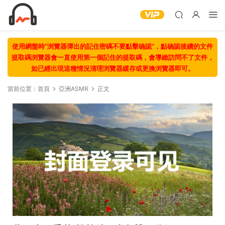
使用網盤時“浏覽器彈出的記住密碼不要點擊确認“，點确認後續的文件
提取碼浏覽器會一直使用第一個記住的提取碼，會導緻訪問不了文件，
如已經出現這種情況清理浏覽器緩存或更換浏覽器即可。
當前位置：
首頁
亞洲ASMR
正文