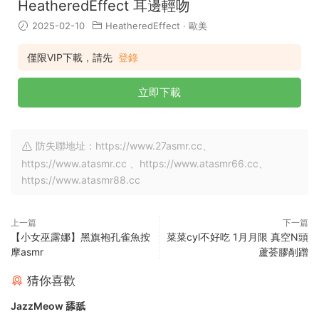
HeatheredEffect 耳邊輕吻
2025-02-10
HeatheredEffect
·
歐美
僅限VIP下載，請先
登錄
立即下載
防失聯地址：https://www.27asmr.cc、
https://www.atasmr.cc 、https://www.atasmr66.cc、
https://www.atasmr88.cc
上一篇
下一篇
【小女巫露娜】黑旗袍孔雀魚按
菜菜cyl不好吃 1月月限 真空N頭
摩asmr
蘆荟膠剮蹭
猜你喜歡
JazzMeow 舔舐