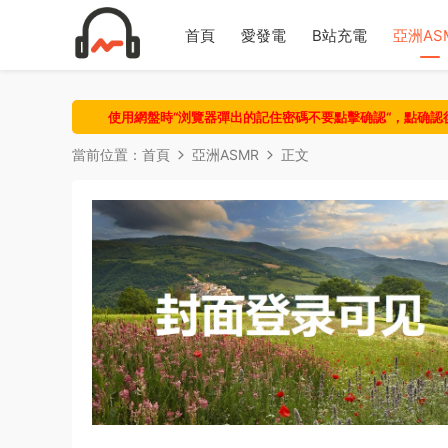
首頁
愛發電
B站充電
亞洲AS
使用網盤時“浏覽器彈出的記住密碼不要點擊确認“，點确
當前位置：
首頁
亞洲ASMR
正文