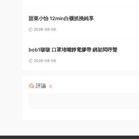
甜菜小怡 12min白襪抓撓純享
2026-08-06
bob1啵啵 口罩堵嘴靜電膠帶 綁架悶哼聲
2026-08-06
評論
0