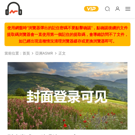
使用網盤時“浏覽器彈出的記住密碼不要點擊确認“，點确認後續的文件
提取碼浏覽器會一直使用第一個記住的提取碼，會導緻訪問不了文件，
如已經出現這種情況清理浏覽器緩存或更換浏覽器即可。
當前位置：
首頁
亞洲ASMR
正文