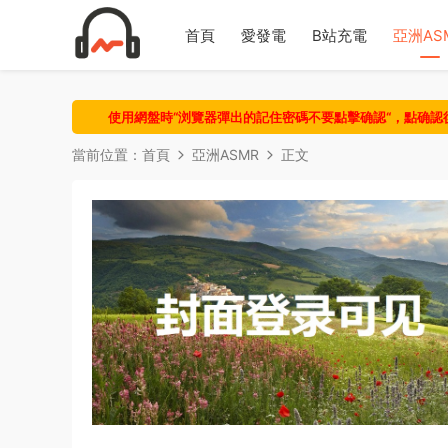
首頁
愛發電
B站充電
亞洲AS
使用網盤時“浏覽器彈出的記住密碼不要點擊确認“，點确
當前位置：
首頁
亞洲ASMR
正文