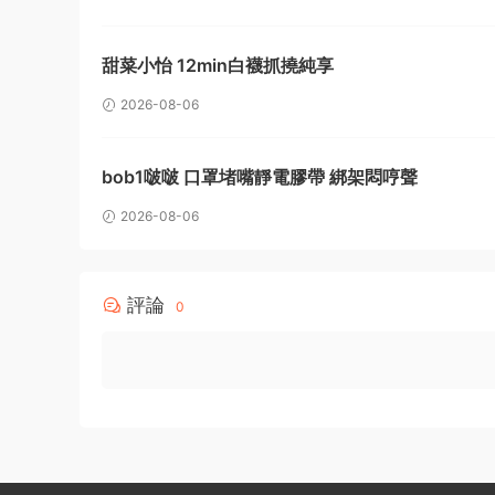
甜菜小怡 12min白襪抓撓純享
2026-08-06
bob1啵啵 口罩堵嘴靜電膠帶 綁架悶哼聲
2026-08-06
評論
0