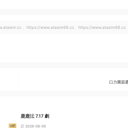
tasmr.cc 、https://www.atasmr66.cc、https://www.atasmr88.cc
口力菌菇醬
鹿鹿沄 7.17 劇
VIP
2026-08-06