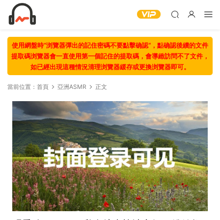
使用網盤時“浏覽器彈出的記住密碼不要點擊确認“，點确認後續的文件
提取碼浏覽器會一直使用第一個記住的提取碼，會導緻訪問不了文件，
如已經出現這種情況清理浏覽器緩存或更換浏覽器即可。
當前位置：
首頁
亞洲ASMR
正文