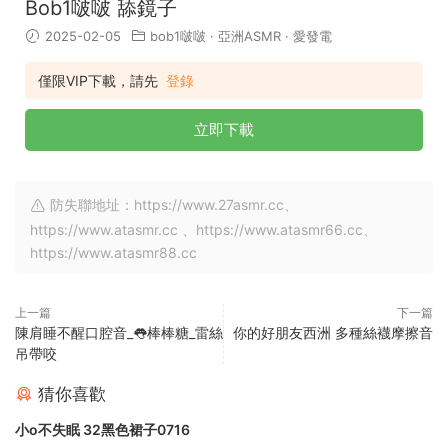
Bob1啵啵 舔鏡子
2025-02-05
bob1啵啵
·
亞洲ASMR
·
愛發電
僅限VIP下載，請先
登錄
立即下載
防失聯地址：https://www.27asmr.cc、
https://www.atasmr.cc 、https://www.atasmr66.cc、
https://www.atasmr88.cc
上一篇
下一篇
陳肩睡不醒口腔音_👅棒棒糖_雷絲
你的好朋友西洲 多種絲襪摩擦音
吊帶咬
猜你喜歡
小o不失眠 32黑色裙子0716