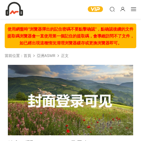
使用網盤時“浏覽器彈出的記住密碼不要點擊确認“，點确認後續的文件
提取碼浏覽器會一直使用第一個記住的提取碼，會導緻訪問不了文件，
如已經出現這種情況清理浏覽器緩存或更換浏覽器即可。
當前位置：
首頁
亞洲ASMR
正文