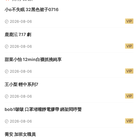
小o不失眠 32黑色裙子0716
VIP
2026-08-06
鹿鹿沄 7.17 劇
VIP
2026-08-06
甜菜小怡 12min白襪抓撓純享
VIP
2026-08-06
王小梨 輕中系列7
VIP
2026-08-06
bob1啵啵 口罩堵嘴靜電膠帶 綁架悶哼聲
VIP
2026-08-06
喬安 加班女職員