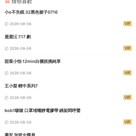
猜你喜歡
小o不失眠 32黑色裙子0716
VIP
2026-08-06
鹿鹿沄 7.17 劇
VIP
2026-08-06
甜菜小怡 12min白襪抓撓純享
VIP
2026-08-06
王小梨 輕中系列7
VIP
2026-08-06
bob1啵啵 口罩堵嘴靜電膠帶 綁架悶哼聲
VIP
2026-08-06
喬安 加班女職員