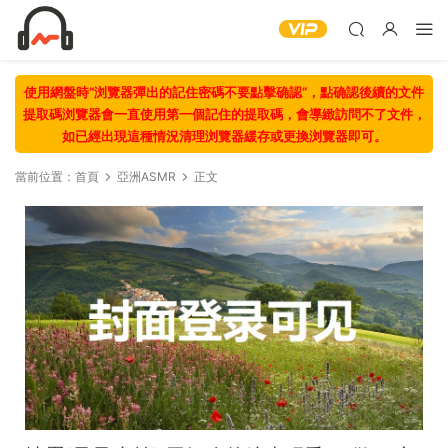
使用網盤時“浏覽器彈出的記住密碼不要點擊确認“，點确認後續的文件
提取碼浏覽器會一直使用第一個記住的提取碼，會導緻訪問不了文件，
如已經出現這種情況清理浏覽器緩存或更換浏覽器即可。
當前位置：
首頁
亞洲ASMR
正文