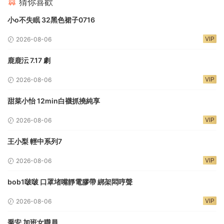
猜你喜歡
小o不失眠 32黑色裙子0716
VIP
2026-08-06
鹿鹿沄 7.17 劇
VIP
2026-08-06
甜菜小怡 12min白襪抓撓純享
VIP
2026-08-06
王小梨 輕中系列7
VIP
2026-08-06
bob1啵啵 口罩堵嘴靜電膠帶 綁架悶哼聲
VIP
2026-08-06
喬安 加班女職員